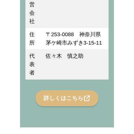
営
会
社
住
〒253-0088 神奈川県
所
茅ケ崎市みずき3-15-11
代
佐々木 慎之助
表
者
詳しくはこちら